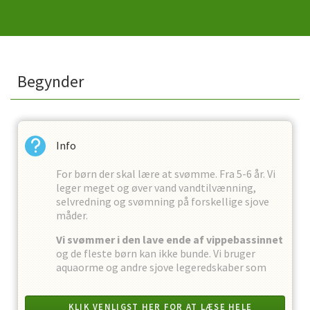
Begynder
Info
For børn der skal lære at svømme. Fra 5-6 år. Vi
leger meget og øver vand vandtilvænning,
selvredning og svømning på forskellige sjove
måder.
Vi svømmer i den lave ende af vippebassinnet
og de fleste børn kan ikke bunde. Vi bruger
aquaorme og andre sjove legeredskaber som
hjælpemidler og det er ikke tilladt at bruge
bælter eller luffer. Vi har stor erfaring i at
KLIK VENLIGST HER FOR AT LÆSE HELE
undervise begynder børn på denne vanddybde og