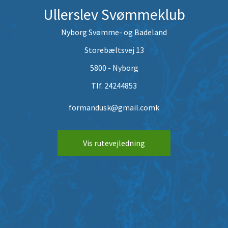
Ullerslev Svømmeklub
Nyborg Svømme- og Badeland
Storebæltsvej 13
5800 - Nyborg
Tlf. 24244853
formandusk@gmail.comk
Vis rutevejledning