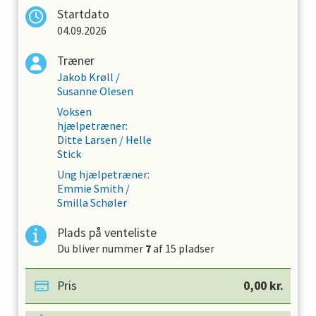
Startdato
04.09.2026
Træner
Jakob Krøll
/
Susanne Olesen
Voksen
hjælpetræner
:
Ditte Larsen
/
Helle
Stick
Ung hjælpetræner
:
Emmie Smith
/
Smilla Schøler
Plads på venteliste
Du bliver nummer
7
af
15
pladser
Pris
0,00
kr.