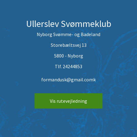
Ullerslev Svømmeklub
Nyborg Svømme- og Badeland
Storebæltsvej 13
5800 - Nyborg
Tlf. 24244853
formandusk@gmail.comk
Vis rutevejledning