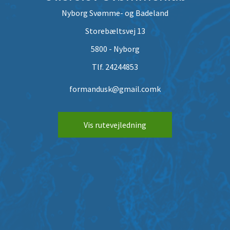
Nyborg Svømme- og Badeland
Storebæltsvej 13
5800 - Nyborg
Tlf. 24244853
formandusk@gmail.comk
Vis rutevejledning