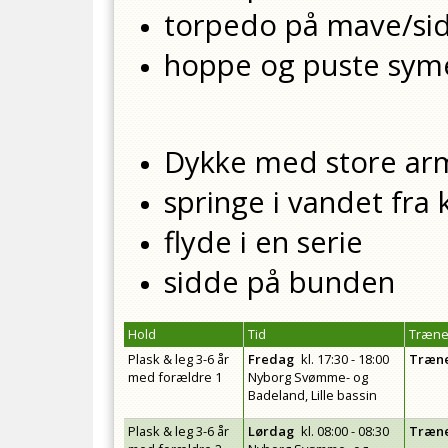
torpedo på mave/si
hoppe og puste syme
Dykke med store ar
springe i vandet fra
flyde i en serie
sidde på bunden
Hold
Tid
Træner
Plask & leg 3-6 år
Fredag
kl.
17:30 - 18:00
Træn
med forældre 1
Nyborg Svømme- og
Badeland, Lille bassin
Plask & leg 3-6 år
Lørdag
kl.
08:00 - 08:30
Træn