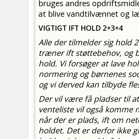
bruges andres opdriftsmidl
at blive vandtilvænnet og 
VIGTIGT IFT HOLD 2+3+4
Alle der tilmelder sig hold 
træner ift støttebehov, og b
hold. Vi forsøger at lave ho
normering og børnenes soc
og vi derved kan tilbyde fl
Der vil være få pladser til
venteliste vil også komme m
når der er plads, ift om ne
holdet. Det er derfor ikke