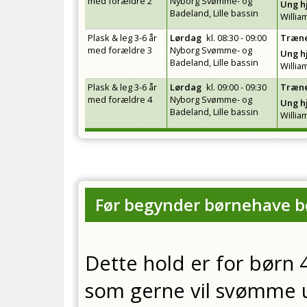
med forældre 2
Nyborg Svømme- og
Ung h
Badeland, Lille bassin
Willi
Plask & leg 3-6 år
Lørdag
kl.
08:30 - 09:00
Træn
med forældre 3
Nyborg Svømme- og
Ung h
Badeland, Lille bassin
Willi
Plask & leg 3-6 år
Lørdag
kl.
09:00 - 09:30
Træn
med forældre 4
Nyborg Svømme- og
Ung h
Badeland, Lille bassin
Willi
Før begynder børnehave b
Dette hold er for børn 
som gerne vil svømme 