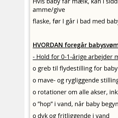
Hvis baby får mælk, kan I sid
amme/give
flaske, før I går i bad med bab
HVORDAN foregår babysvøm
- Hold for 0-1-årige arbejder
o greb til flydestilling for baby
o mave- og rygliggende stillin
o rotationer om alle akser, ink
o ”hop” i vand, når baby begy
o dyk og fritliggende i vand