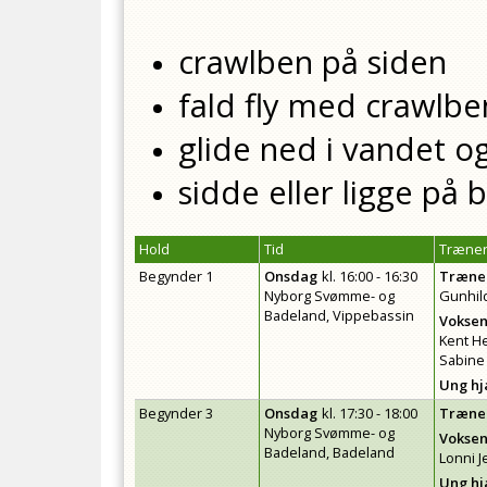
crawlben på siden
fald fly med crawlbe
glide ned i vandet o
sidde eller ligge på
Hold
Tid
Træner
Begynder 1
Onsdag
kl.
16:00 - 16:30
Træne
Nyborg Svømme- og
Gunhil
Badeland, Vippebassin
Voksen
Kent H
Sabine 
Ung h
Begynder 3
Onsdag
kl.
17:30 - 18:00
Træne
Nyborg Svømme- og
Voksen
Badeland, Badeland
Lonni 
Ung h