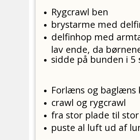
Rygcrawl ben
brystarme med delf
delfinhop med armtag
lav ende, da børnen
sidde på bunden i 5
Forlæns og baglæns 
crawl og rygcrawl
fra stor plade til st
puste al luft ud af 