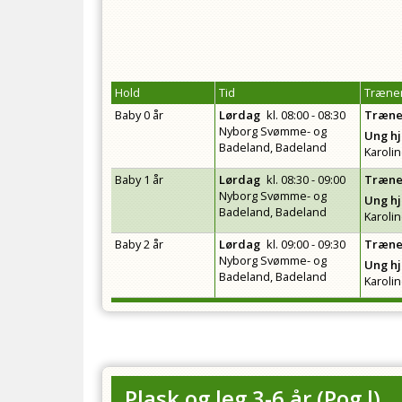
Hold
Tid
Træner
Baby 0 år
Lørdag
kl.
08:00 - 08:30
Træne
Nyborg Svømme- og
Ung h
Badeland, Badeland
Karoli
Baby 1 år
Lørdag
kl.
08:30 - 09:00
Træne
Nyborg Svømme- og
Ung h
Badeland, Badeland
Karoli
Baby 2 år
Lørdag
kl.
09:00 - 09:30
Træne
Nyborg Svømme- og
Ung h
Badeland, Badeland
Karoli
Plask og leg 3-6 år
(
Pog l
)