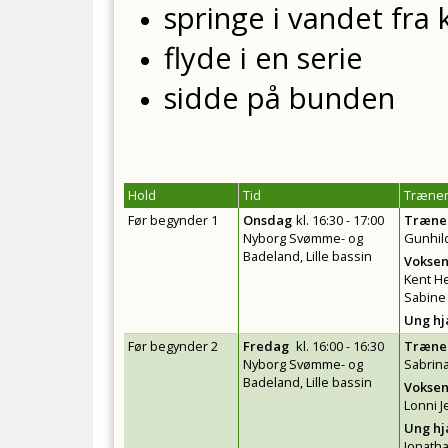
springe i vandet fra
flyde i en serie
sidde på bunden
Hold
Tid
Træner
Før begynder 1
Onsdag
kl.
16:30 - 17:00
Træne
Nyborg Svømme- og
Gunhil
Badeland, Lille bassin
Voksen
Kent H
Sabine 
Ung h
Før begynder 2
Fredag
kl.
16:00 - 16:30
Træne
Nyborg Svømme- og
Sabrin
Badeland, Lille bassin
Voksen
Lonni 
Ung h
Jonath