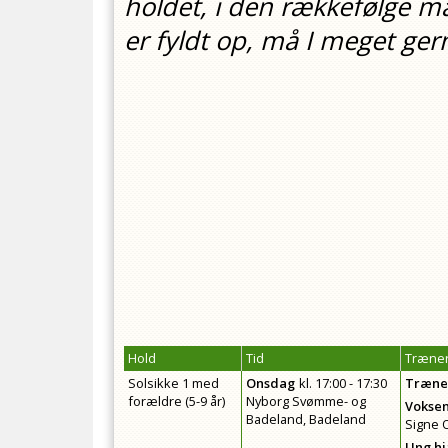
holdet, i den rækkefølge ma
er fyldt op, må I meget gern
Hold
Tid
Træner
Solsikke 1 med
Onsdag
kl.
17:00 - 17:30
Træne
forældre (5-9 år)
Nyborg Svømme- og
Vokse
Badeland, Badeland
Signe 
Ung h