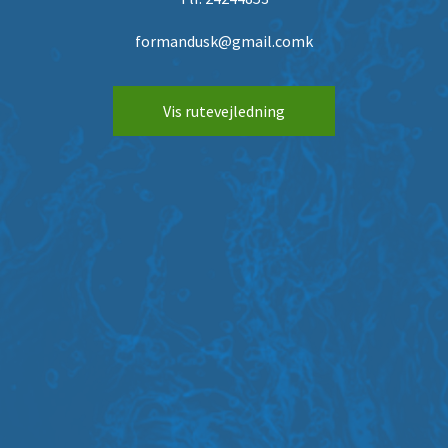
formandusk@gmail.comk
Vis rutevejledning