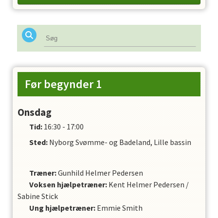
bevæge sig sikkert rundt
BESKRIVELSEN
Holde vejret under vandet i 5 sekunder
rutsje i vandet fra en stor plade
holde balancen på et redskab
benspark på maven og ryggen
Før begynder 1
Forlæns og baglæns delfinhop
sidde på et redskab
Onsdag
torpedo på mave/side/ryg
Tid:
16:30 - 17:00
hoppe og puste symetrisk
Sted:
Nyborg Svømme- og Badeland, Lille bassin
Dykke med store armtag
springe i vandet fra kanten
Træner
:
Gunhild Helmer Pedersen
flyde i en serie
Voksen hjælpetræner
:
Kent Helmer Pedersen
/
sidde på bunden
Sabine Stick
Ung hjælpetræner
:
Emmie Smith