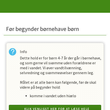
Før begynder børnehave børn
Info
Dette hold er for børn 4-7 år der går i børnehave,
og som gerne vil svømme uden forældrene er
med i vandet. Vi øver vandtilvænning,
selvredning og svømmeøvelser gennem leg.
Målet er at alle børn kan følgende, før de skal
videre på begynder hold:
komme i vandet uden hjælp
puste bobler i vandet med næsten
holde balancen i vandet i løb, gang og hop
KLIK VENLIGST HER FOR AT LÆSE HELE