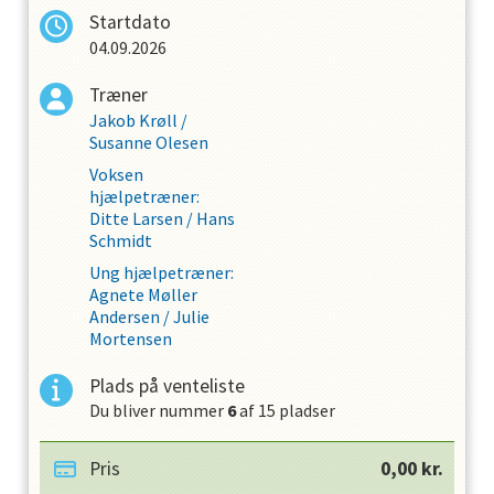
Startdato
04.09.2026
Træner
Jakob Krøll
/
Susanne Olesen
Voksen
hjælpetræner
:
Ditte Larsen
/
Hans
Schmidt
Ung hjælpetræner
:
Agnete Møller
Andersen
/
Julie
Mortensen
Plads på venteliste
Du bliver nummer
6
af
15
pladser
Pris
0,00
kr.