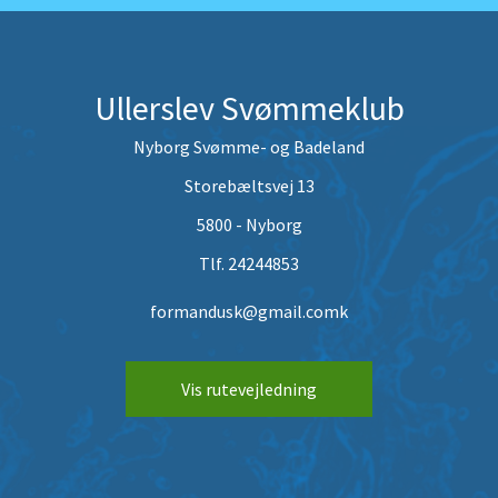
Ullerslev Svømmeklub
Nyborg Svømme- og Badeland
Storebæltsvej 13
5800 - Nyborg
Tlf. 24244853
formandusk@gmail.comk
Vis rutevejledning