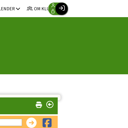
LENDER
OM KLUBBEN
Facebook login
Husk mig
Glemt password
Opret profil
Log ind