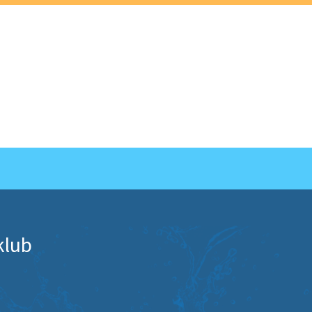
T EN PROFIL
klub